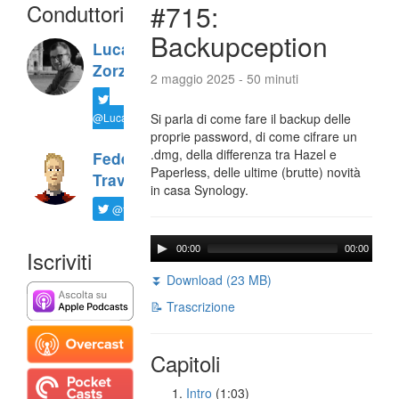
Conduttori
#715:
Backupception
Luca
Zorzi
2 maggio 2025 - 50 minuti
@LucaTNT
Si parla di come fare il backup delle
proprie password, di come cifrare un
.dmg, della differenza tra Hazel e
Federico
Paperless, delle ultime (brutte) novità
Travaini
in casa Synology.
@ftrava
00:00
00:00
Iscriviti
⏬ Download (23 MB)
📝 Trascrizione
Capitoli
Intro
(1:03)