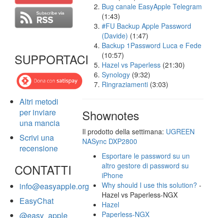
Bug canale EasyApple Telegram
(1:43)
#FU Backup Apple Password
(Davide)
(1:47)
Backup 1Password Luca e Fede
(10:57)
SUPPORTACI
Hazel vs Paperless
(21:30)
Synology
(9:32)
Ringraziamenti
(3:03)
Altri metodi
per inviare
Shownotes
una mancia
Il prodotto della settimana:
UGREEN
Scrivi una
NASync DXP2800
recensione
Esportare le password su un
altro gestore di password su
CONTATTI
iPhone
Why should I use this solution?
-
info@easyapple.org
Hazel vs Paperless-NGX
EasyChat
Hazel
Paperless-NGX
@easy_apple