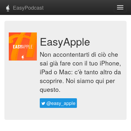
EasyPodcast
Toggl
navig
EasyApple
Non accontentarti di ciò che
sai già fare con il tuo iPhone,
iPad o Mac: c'è tanto altro da
scoprire. Noi siamo qui per
questo.
@easy_apple