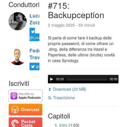
Conduttori
#715:
Backupception
Luca
Zorzi
2 maggio 2025 - 50 minuti
@LucaTNT
Si parla di come fare il backup delle
proprie password, di come cifrare un
.dmg, della differenza tra Hazel e
Federico
Paperless, delle ultime (brutte) novità
Travaini
in casa Synology.
@ftrava
00:00
00:00
Iscriviti
⏬ Download (23 MB)
📝 Trascrizione
Capitoli
Intro
(1:03)