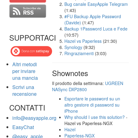
Bug canale EasyApple Telegram
(1:43)
#FU Backup Apple Password
(Davide)
(1:47)
Backup 1Password Luca e Fede
(10:57)
SUPPORTACI
Hazel vs Paperless
(21:30)
Synology
(9:32)
Ringraziamenti
(3:03)
Altri metodi
per inviare
Shownotes
una mancia
Il prodotto della settimana:
UGREEN
Scrivi una
NASync DXP2800
recensione
Esportare le password su un
altro gestore di password su
CONTATTI
iPhone
Why should I use this solution?
-
info@easyapple.org
Hazel vs Paperless-NGX
EasyChat
Hazel
Paperless-NGX
@easy_apple