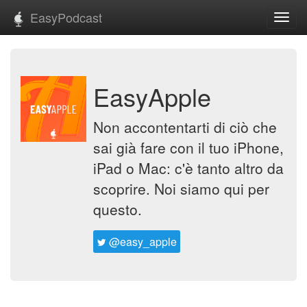
EasyPodcast
Toggl
navig
EasyApple
Non accontentarti di ciò che
sai già fare con il tuo iPhone,
iPad o Mac: c'è tanto altro da
scoprire. Noi siamo qui per
questo.
@easy_apple