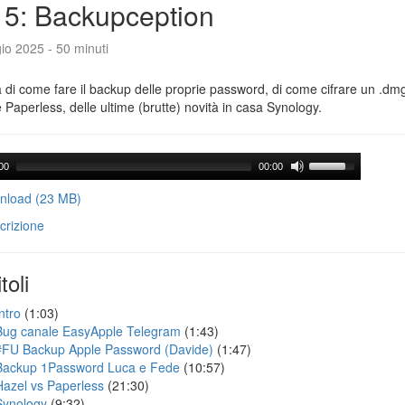
5: Backupception
io 2025 - 50 minuti
a di come fare il backup delle proprie password, di come cifrare un .dmg,
 Paperless, delle ultime (brutte) novità in casa Synology.
00
00:00
load (23 MB)
crizione
toli
ntro
(1:03)
Bug canale EasyApple Telegram
(1:43)
#FU Backup Apple Password (Davide)
(1:47)
Backup 1Password Luca e Fede
(10:57)
Hazel vs Paperless
(21:30)
Synology
(9:32)