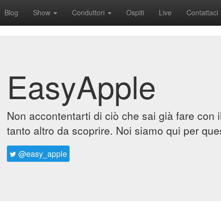
Blog
Show
Conduttori
Ospiti
Live
Contattaci
EasyApple
Non accontentarti di ciò che sai già fare con 
tanto altro da scoprire. Noi siamo qui per que
@easy_apple