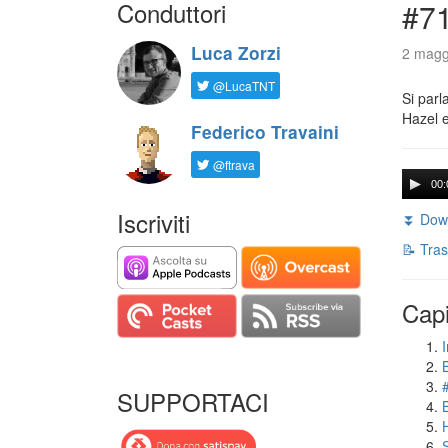
Conduttori
#71
Luca Zorzi
2 magg
@LucaTNT
Si parl
Hazel e
Federico Travaini
@ftrava
00:
Iscriviti
⏬ Down
📝 Tras
Capi
I
SUPPORTACI