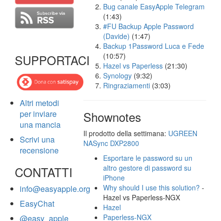
Bug canale EasyApple Telegram
(1:43)
#FU Backup Apple Password
(Davide)
(1:47)
Backup 1Password Luca e Fede
(10:57)
SUPPORTACI
Hazel vs Paperless
(21:30)
Synology
(9:32)
Ringraziamenti
(3:03)
Altri metodi
per inviare
Shownotes
una mancia
Il prodotto della settimana:
UGREEN
Scrivi una
NASync DXP2800
recensione
Esportare le password su un
altro gestore di password su
CONTATTI
iPhone
Why should I use this solution?
-
info@easyapple.org
Hazel vs Paperless-NGX
EasyChat
Hazel
Paperless-NGX
@easy_apple