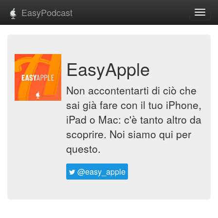
EasyPodcast
Toggl
navig
EasyApple
Non accontentarti di ciò che
sai già fare con il tuo iPhone,
iPad o Mac: c'è tanto altro da
scoprire. Noi siamo qui per
questo.
@easy_apple