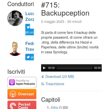
Conduttori
#715:
Backupception
Luca
Zorzi
2 maggio 2025 - 50 minuti
@LucaTNT
Si parla di come fare il backup delle
proprie password, di come cifrare un
.dmg, della differenza tra Hazel e
Federico
Paperless, delle ultime (brutte) novità
Travaini
in casa Synology.
@ftrava
00:00
00:00
Iscriviti
⏬ Download (23 MB)
📝 Trascrizione
Capitoli
Intro
(1:03)