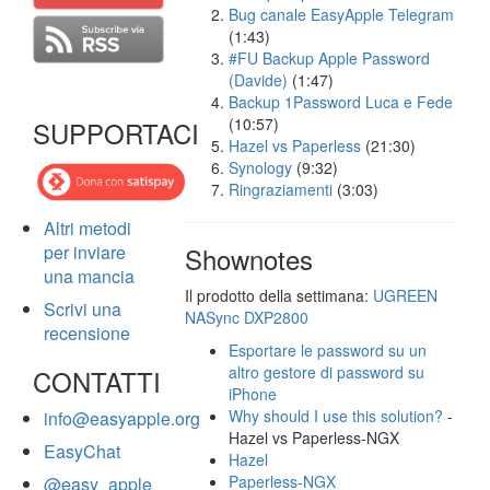
Bug canale EasyApple Telegram
(1:43)
#FU Backup Apple Password
(Davide)
(1:47)
Backup 1Password Luca e Fede
(10:57)
SUPPORTACI
Hazel vs Paperless
(21:30)
Synology
(9:32)
Ringraziamenti
(3:03)
Altri metodi
per inviare
Shownotes
una mancia
Il prodotto della settimana:
UGREEN
Scrivi una
NASync DXP2800
recensione
Esportare le password su un
altro gestore di password su
CONTATTI
iPhone
Why should I use this solution?
-
info@easyapple.org
Hazel vs Paperless-NGX
EasyChat
Hazel
Paperless-NGX
@easy_apple