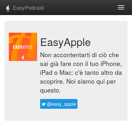
EasyPodcast
Toggl
navig
EasyApple
Non accontentarti di ciò che
sai già fare con il tuo iPhone,
iPad o Mac: c'è tanto altro da
scoprire. Noi siamo qui per
questo.
@easy_apple