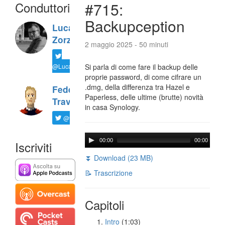
Conduttori
#715:
Backupception
Luca
Zorzi
2 maggio 2025 - 50 minuti
@LucaTNT
Si parla di come fare il backup delle
proprie password, di come cifrare un
.dmg, della differenza tra Hazel e
Federico
Paperless, delle ultime (brutte) novità
Travaini
in casa Synology.
@ftrava
00:00
00:00
Iscriviti
⏬ Download (23 MB)
📝 Trascrizione
Capitoli
Intro
(1:03)