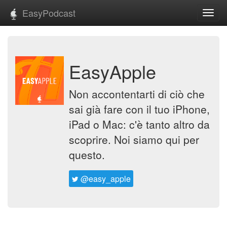
EasyPodcast
Toggl
navig
EasyApple
Non accontentarti di ciò che
sai già fare con il tuo iPhone,
iPad o Mac: c'è tanto altro da
scoprire. Noi siamo qui per
questo.
@easy_apple