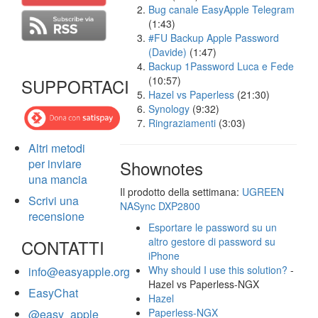
Bug canale EasyApple Telegram
(1:43)
#FU Backup Apple Password
(Davide)
(1:47)
Backup 1Password Luca e Fede
(10:57)
SUPPORTACI
Hazel vs Paperless
(21:30)
Synology
(9:32)
Ringraziamenti
(3:03)
Altri metodi
per inviare
Shownotes
una mancia
Il prodotto della settimana:
UGREEN
Scrivi una
NASync DXP2800
recensione
Esportare le password su un
altro gestore di password su
CONTATTI
iPhone
Why should I use this solution?
-
info@easyapple.org
Hazel vs Paperless-NGX
EasyChat
Hazel
Paperless-NGX
@easy_apple