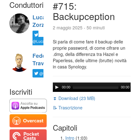
Conduttori
#715:
Backupception
Luca
Zorzi
2 maggio 2025 - 50 minuti
@LucaTNT
Si parla di come fare il backup delle
proprie password, di come cifrare un
.dmg, della differenza tra Hazel e
Federico
Paperless, delle ultime (brutte) novità
Travaini
in casa Synology.
@ftrava
00:00
00:00
Iscriviti
⏬ Download (23 MB)
📝 Trascrizione
Capitoli
Intro
(1:03)