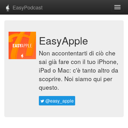
EasyPodcast
Toggl
navig
EasyApple
Non accontentarti di ciò che
sai già fare con il tuo iPhone,
iPad o Mac: c'è tanto altro da
scoprire. Noi siamo qui per
questo.
@easy_apple