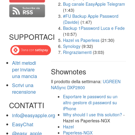
Bug canale EasyApple Telegram
(1:43)
#FU Backup Apple Password
(Davide)
(1:47)
Backup 1Password Luca e Fede
(10:57)
SUPPORTACI
Hazel vs Paperless
(21:30)
Synology
(9:32)
Ringraziamenti
(3:03)
Altri metodi
per inviare
Shownotes
una mancia
Il prodotto della settimana:
UGREEN
Scrivi una
NASync DXP2800
recensione
Esportare le password su un
altro gestore di password su
CONTATTI
iPhone
Why should I use this solution?
-
info@easyapple.org
Hazel vs Paperless-NGX
EasyChat
Hazel
Paperless-NGX
@easy_apple