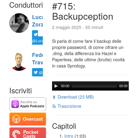
Conduttori
#715:
Backupception
Luca
Zorzi
2 maggio 2025 - 50 minuti
@LucaTNT
Si parla di come fare il backup delle
proprie password, di come cifrare un
.dmg, della differenza tra Hazel e
Federico
Paperless, delle ultime (brutte) novità
Travaini
in casa Synology.
@ftrava
00:00
00:00
Iscriviti
⏬ Download (23 MB)
📝 Trascrizione
Capitoli
Intro
(1:03)