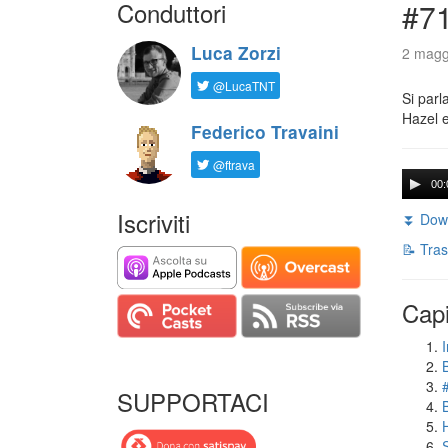
Conduttori
#71
Luca Zorzi
2 magg
@LucaTNT
Si parl
Hazel e
Federico Travaini
@ftrava
00:
Iscriviti
⏬ Down
📝 Tras
Capi
I
SUPPORTACI