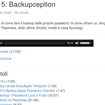
5: Backupception
io 2025 - 50 minuti
a di come fare il backup delle proprie password, di come cifrare un .dmg,
 Paperless, delle ultime (brutte) novità in casa Synology.
00
00:00
load (23 MB)
crizione
toli
ntro
(1:03)
Bug canale EasyApple Telegram
(1:43)
#FU Backup Apple Password (Davide)
(1:47)
Backup 1Password Luca e Fede
(10:57)
Hazel vs Paperless
(21:30)
Synology
(9:32)