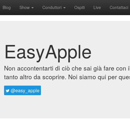
Blog
Show
Conduttori
Ospiti
Live
Contattaci
EasyApple
Non accontentarti di ciò che sai già fare con 
tanto altro da scoprire. Noi siamo qui per que
@easy_apple