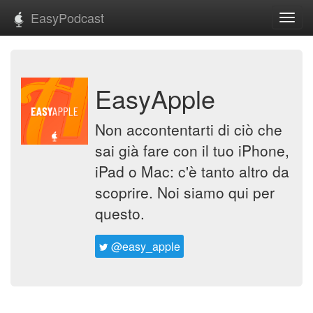
EasyPodcast
Toggl
navig
EasyApple
Non accontentarti di ciò che
sai già fare con il tuo iPhone,
iPad o Mac: c'è tanto altro da
scoprire. Noi siamo qui per
questo.
@easy_apple