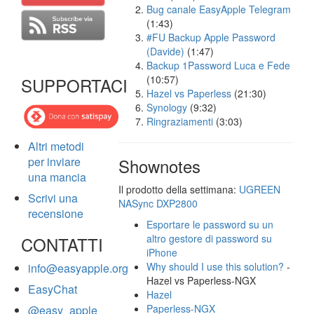
Bug canale EasyApple Telegram
(1:43)
#FU Backup Apple Password
(Davide)
(1:47)
Backup 1Password Luca e Fede
(10:57)
SUPPORTACI
Hazel vs Paperless
(21:30)
Synology
(9:32)
Ringraziamenti
(3:03)
Altri metodi
per inviare
Shownotes
una mancia
Il prodotto della settimana:
UGREEN
Scrivi una
NASync DXP2800
recensione
Esportare le password su un
altro gestore di password su
CONTATTI
iPhone
Why should I use this solution?
-
info@easyapple.org
Hazel vs Paperless-NGX
EasyChat
Hazel
Paperless-NGX
@easy_apple