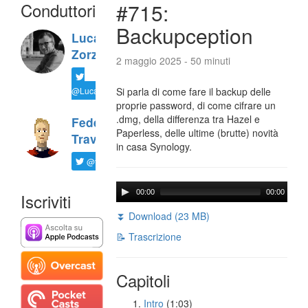
Conduttori
#715:
Backupception
Luca
Zorzi
2 maggio 2025 - 50 minuti
@LucaTNT
Si parla di come fare il backup delle
proprie password, di come cifrare un
.dmg, della differenza tra Hazel e
Federico
Paperless, delle ultime (brutte) novità
Travaini
in casa Synology.
@ftrava
00:00
00:00
Iscriviti
⏬ Download (23 MB)
📝 Trascrizione
Capitoli
Intro
(1:03)