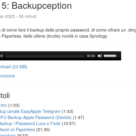
5: Backupception
io 2025 - 50 minuti
a di come fare il backup delle proprie password, di come cifrare un .dmg,
 Paperless, delle ultime (brutte) novità in casa Synology.
00
00:00
load (23 MB)
crizione
toli
ntro
(1:03)
Bug canale EasyApple Telegram
(1:43)
#FU Backup Apple Password (Davide)
(1:47)
Backup 1Password Luca e Fede
(10:57)
Hazel vs Paperless
(21:30)
Synology
(9:32)