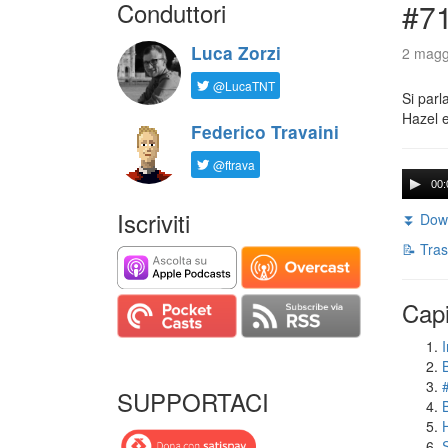
Conduttori
#71
Luca Zorzi
2 magg
@LucaTNT
Si parl
Hazel e
Federico Travaini
@ftrava
00:
Iscriviti
⏬ Down
📝 Tras
Capi
I
SUPPORTACI