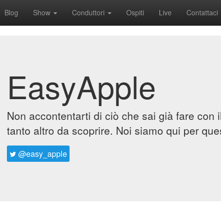
Blog
Show
Conduttori
Ospiti
Live
Contattaci
EasyApple
Non accontentarti di ciò che sai già fare con 
tanto altro da scoprire. Noi siamo qui per que
@easy_apple