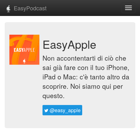
EasyPodcast
Toggl
navig
EasyApple
Non accontentarti di ciò che
sai già fare con il tuo iPhone,
iPad o Mac: c'è tanto altro da
scoprire. Noi siamo qui per
questo.
@easy_apple