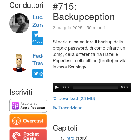
Conduttori
#715:
Backupception
Luca
Zorzi
2 maggio 2025 - 50 minuti
@LucaTNT
Si parla di come fare il backup delle
proprie password, di come cifrare un
.dmg, della differenza tra Hazel e
Federico
Paperless, delle ultime (brutte) novità
Travaini
in casa Synology.
@ftrava
00:00
00:00
Iscriviti
⏬ Download (23 MB)
📝 Trascrizione
Capitoli
Intro
(1:03)