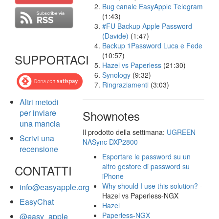
Bug canale EasyApple Telegram
(1:43)
#FU Backup Apple Password
(Davide)
(1:47)
Backup 1Password Luca e Fede
(10:57)
SUPPORTACI
Hazel vs Paperless
(21:30)
Synology
(9:32)
Ringraziamenti
(3:03)
Altri metodi
per inviare
Shownotes
una mancia
Il prodotto della settimana:
UGREEN
Scrivi una
NASync DXP2800
recensione
Esportare le password su un
altro gestore di password su
CONTATTI
iPhone
Why should I use this solution?
-
info@easyapple.org
Hazel vs Paperless-NGX
EasyChat
Hazel
Paperless-NGX
@easy_apple