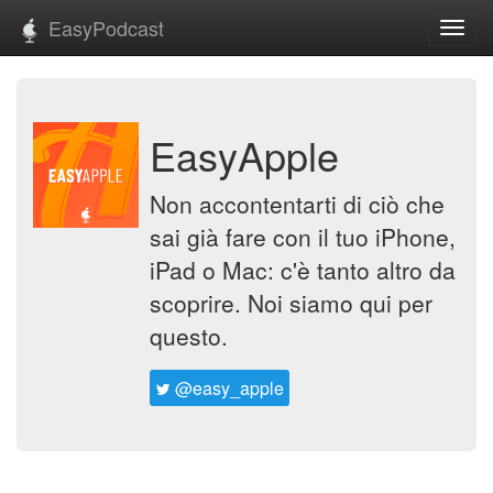
EasyPodcast
Toggl
navig
EasyApple
Non accontentarti di ciò che
sai già fare con il tuo iPhone,
iPad o Mac: c'è tanto altro da
scoprire. Noi siamo qui per
questo.
@easy_apple