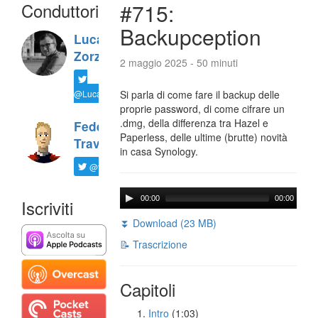
Conduttori
#715:
Backupception
Luca
Zorzi
2 maggio 2025 - 50 minuti
@LucaTNT
Si parla di come fare il backup delle
proprie password, di come cifrare un
.dmg, della differenza tra Hazel e
Federico
Paperless, delle ultime (brutte) novità
Travaini
in casa Synology.
@ftrava
00:00
00:00
Iscriviti
⏬ Download (23 MB)
📝 Trascrizione
Capitoli
Intro
(1:03)