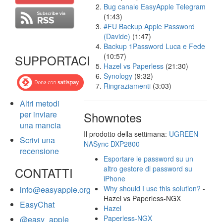
Bug canale EasyApple Telegram
(1:43)
#FU Backup Apple Password
(Davide)
(1:47)
Backup 1Password Luca e Fede
(10:57)
SUPPORTACI
Hazel vs Paperless
(21:30)
Synology
(9:32)
Ringraziamenti
(3:03)
Altri metodi
per inviare
Shownotes
una mancia
Il prodotto della settimana:
UGREEN
Scrivi una
NASync DXP2800
recensione
Esportare le password su un
altro gestore di password su
CONTATTI
iPhone
Why should I use this solution?
-
info@easyapple.org
Hazel vs Paperless-NGX
EasyChat
Hazel
Paperless-NGX
@easy_apple