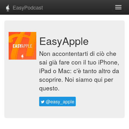
EasyPodcast
Toggl
navig
EasyApple
Non accontentarti di ciò che
sai già fare con il tuo iPhone,
iPad o Mac: c'è tanto altro da
scoprire. Noi siamo qui per
questo.
@easy_apple