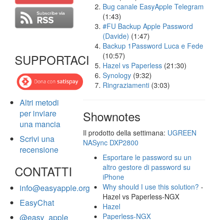
Bug canale EasyApple Telegram
(1:43)
#FU Backup Apple Password
(Davide)
(1:47)
Backup 1Password Luca e Fede
(10:57)
SUPPORTACI
Hazel vs Paperless
(21:30)
Synology
(9:32)
Ringraziamenti
(3:03)
Altri metodi
per inviare
Shownotes
una mancia
Il prodotto della settimana:
UGREEN
Scrivi una
NASync DXP2800
recensione
Esportare le password su un
altro gestore di password su
CONTATTI
iPhone
Why should I use this solution?
-
info@easyapple.org
Hazel vs Paperless-NGX
EasyChat
Hazel
Paperless-NGX
@easy_apple