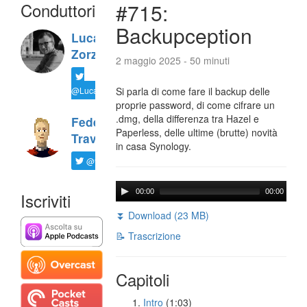
Conduttori
#715:
Backupception
Luca
Zorzi
2 maggio 2025 - 50 minuti
@LucaTNT
Si parla di come fare il backup delle
proprie password, di come cifrare un
.dmg, della differenza tra Hazel e
Federico
Paperless, delle ultime (brutte) novità
Travaini
in casa Synology.
@ftrava
00:00
00:00
Iscriviti
⏬ Download (23 MB)
📝 Trascrizione
Capitoli
Intro
(1:03)