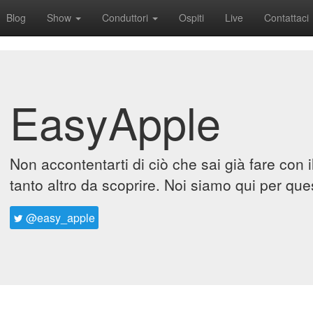
Blog
Show
Conduttori
Ospiti
Live
Contattaci
EasyApple
Non accontentarti di ciò che sai già fare con 
tanto altro da scoprire. Noi siamo qui per que
@easy_apple