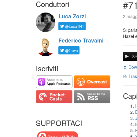
Conduttori
#71
Luca Zorzi
2 magg
@LucaTNT
Si parl
Hazel e
Federico Travaini
@ftrava
00:
Iscriviti
⏬ Down
📝 Tras
Capi
I
SUPPORTACI