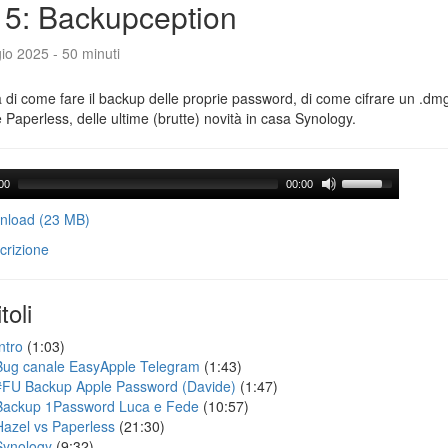
5: Backupception
io 2025 - 50 minuti
a di come fare il backup delle proprie password, di come cifrare un .dmg,
 Paperless, delle ultime (brutte) novità in casa Synology.
00
00:00
load (23 MB)
crizione
toli
ntro
(1:03)
Bug canale EasyApple Telegram
(1:43)
#FU Backup Apple Password (Davide)
(1:47)
Backup 1Password Luca e Fede
(10:57)
Hazel vs Paperless
(21:30)
Synology
(9:32)