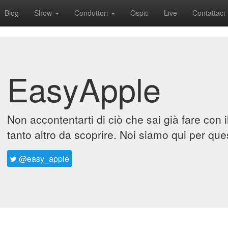
Blog
Show
Conduttori
Ospiti
Live
Contattaci
EasyApple
Non accontentarti di ciò che sai già fare con 
tanto altro da scoprire. Noi siamo qui per que
@easy_apple