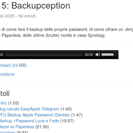
5: Backupception
io 2025 - 50 minuti
a di come fare il backup delle proprie password, di come cifrare un .dmg,
 Paperless, delle ultime (brutte) novità in casa Synology.
00
00:00
load (23 MB)
crizione
toli
ntro
(1:03)
Bug canale EasyApple Telegram
(1:43)
#FU Backup Apple Password (Davide)
(1:47)
Backup 1Password Luca e Fede
(10:57)
Hazel vs Paperless
(21:30)
Synology
(9:32)