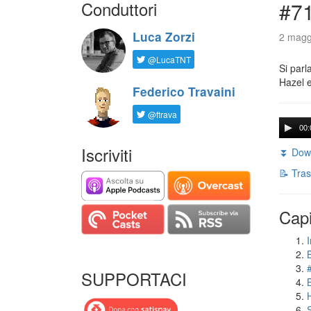
Conduttori
#71
Luca Zorzi
2 magg
@LucaTNT
Si parl
Hazel e
Federico Travaini
@ftrava
00:
Iscriviti
⏬ Down
📝 Tras
Capi
I
SUPPORTACI