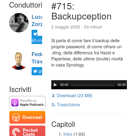
Conduttori
#715:
Backupception
Luca
Zorzi
2 maggio 2025 - 50 minuti
@LucaTNT
Si parla di come fare il backup delle
proprie password, di come cifrare un
.dmg, della differenza tra Hazel e
Federico
Paperless, delle ultime (brutte) novità
Travaini
in casa Synology.
@ftrava
00:00
00:00
Iscriviti
⏬ Download (23 MB)
📝 Trascrizione
Capitoli
Intro
(1:03)