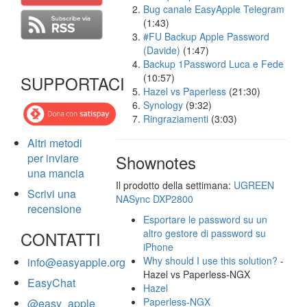
Bug canale EasyApple Telegram
(1:43)
#FU Backup Apple Password
(Davide)
(1:47)
Backup 1Password Luca e Fede
(10:57)
SUPPORTACI
Hazel vs Paperless
(21:30)
Synology
(9:32)
Ringraziamenti
(3:03)
Altri metodi
per inviare
Shownotes
una mancia
Il prodotto della settimana:
UGREEN
Scrivi una
NASync DXP2800
recensione
Esportare le password su un
altro gestore di password su
CONTATTI
iPhone
Why should I use this solution?
-
info@easyapple.org
Hazel vs Paperless-NGX
EasyChat
Hazel
Paperless-NGX
@easy_apple