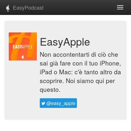
EasyPodcast
Toggl
navig
EasyApple
Non accontentarti di ciò che
sai già fare con il tuo iPhone,
iPad o Mac: c'è tanto altro da
scoprire. Noi siamo qui per
questo.
@easy_apple