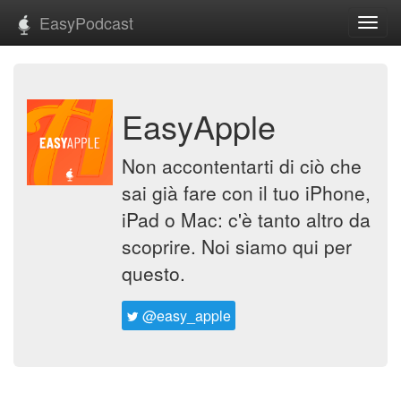
EasyPodcast
Toggl
navig
EasyApple
Non accontentarti di ciò che
sai già fare con il tuo iPhone,
iPad o Mac: c'è tanto altro da
scoprire. Noi siamo qui per
questo.
@easy_apple