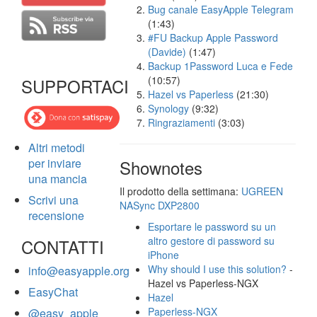
Bug canale EasyApple Telegram
(1:43)
#FU Backup Apple Password
(Davide)
(1:47)
Backup 1Password Luca e Fede
(10:57)
SUPPORTACI
Hazel vs Paperless
(21:30)
Synology
(9:32)
Ringraziamenti
(3:03)
Altri metodi
per inviare
Shownotes
una mancia
Il prodotto della settimana:
UGREEN
Scrivi una
NASync DXP2800
recensione
Esportare le password su un
altro gestore di password su
CONTATTI
iPhone
Why should I use this solution?
-
info@easyapple.org
Hazel vs Paperless-NGX
EasyChat
Hazel
Paperless-NGX
@easy_apple