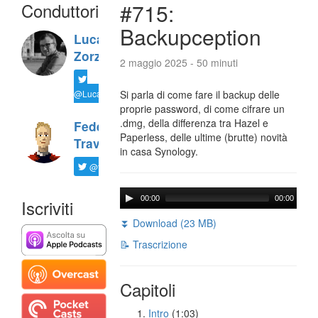
Conduttori
#715:
Backupception
Luca
Zorzi
2 maggio 2025 - 50 minuti
@LucaTNT
Si parla di come fare il backup delle
proprie password, di come cifrare un
.dmg, della differenza tra Hazel e
Federico
Paperless, delle ultime (brutte) novità
Travaini
in casa Synology.
@ftrava
00:00
00:00
Iscriviti
⏬ Download (23 MB)
📝 Trascrizione
Capitoli
Intro
(1:03)