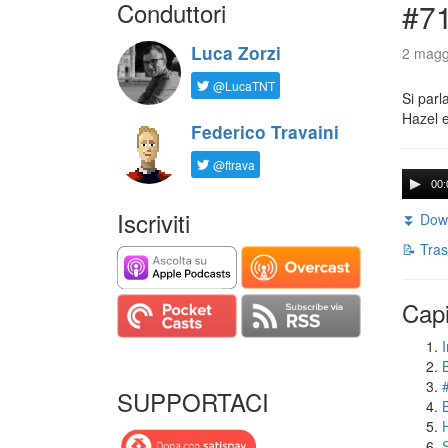
Conduttori
#71
Luca Zorzi
2 magg
@LucaTNT
Si parl
Hazel e
Federico Travaini
@ftrava
00:
Iscriviti
⏬ Down
📝 Tras
Capi
I
SUPPORTACI