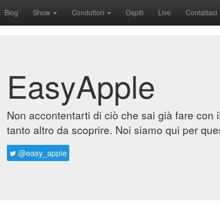
Blog
Show
Conduttori
Ospiti
Live
Contattaci
EasyApple
Non accontentarti di ciò che sai già fare con 
tanto altro da scoprire. Noi siamo qui per que
@easy_apple