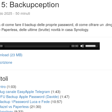
5: Backupception
io 2025 - 50 minuti
a di come fare il backup delle proprie password, di come cifrare un .dmg,
 Paperless, delle ultime (brutte) novità in casa Synology.
00
00:00
load (23 MB)
crizione
toli
ntro
(1:03)
Bug canale EasyApple Telegram
(1:43)
#FU Backup Apple Password (Davide)
(1:47)
Backup 1Password Luca e Fede
(10:57)
Hazel vs Paperless
(21:30)
Synology
(9:32)