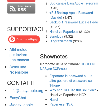
Bug canale EasyApple Telegram
(1:43)
#FU Backup Apple Password
(Davide)
(1:47)
Backup 1Password Luca e Fede
(10:57)
SUPPORTACI
Hazel vs Paperless
(21:30)
Synology
(9:32)
Ringraziamenti
(3:03)
Altri metodi
per inviare
Shownotes
una mancia
Il prodotto della settimana:
UGREEN
Scrivi una
NASync DXP2800
recensione
Esportare le password su un
altro gestore di password su
CONTATTI
iPhone
Why should I use this solution?
-
info@easyapple.org
Hazel vs Paperless-NGX
EasyChat
Hazel
Paperless-NGX
@easy_apple