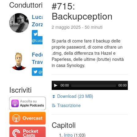
Conduttori
#715:
Backupception
Luca
Zorzi
2 maggio 2025 - 50 minuti
@LucaTNT
Si parla di come fare il backup delle
proprie password, di come cifrare un
.dmg, della differenza tra Hazel e
Federico
Paperless, delle ultime (brutte) novità
Travaini
in casa Synology.
@ftrava
00:00
00:00
Iscriviti
⏬ Download (23 MB)
📝 Trascrizione
Capitoli
Intro
(1:03)