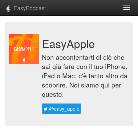
EasyPodcast
Toggl
navig
EasyApple
Non accontentarti di ciò che
sai già fare con il tuo iPhone,
iPad o Mac: c'è tanto altro da
scoprire. Noi siamo qui per
questo.
@easy_apple