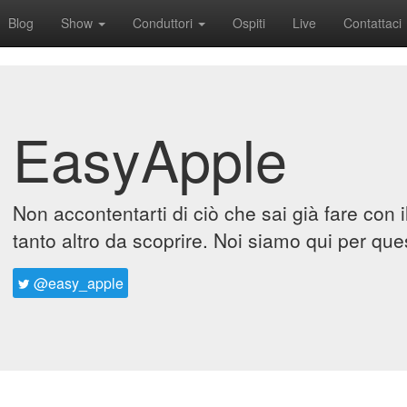
Blog
Show
Conduttori
Ospiti
Live
Contattaci
EasyApple
Non accontentarti di ciò che sai già fare con 
tanto altro da scoprire. Noi siamo qui per que
@easy_apple