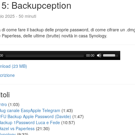
5: Backupception
io 2025 - 50 minuti
a di come fare il backup delle proprie password, di come cifrare un .dmg,
 Paperless, delle ultime (brutte) novità in casa Synology.
00
00:00
load (23 MB)
crizione
toli
ntro
(1:03)
Bug canale EasyApple Telegram
(1:43)
#FU Backup Apple Password (Davide)
(1:47)
Backup 1Password Luca e Fede
(10:57)
Hazel vs Paperless
(21:30)
Synology
(9:32)