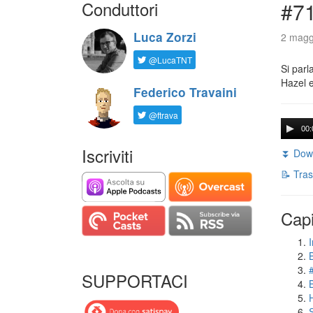
Conduttori
#71
Luca Zorzi
2 magg
@LucaTNT
Si parl
Hazel e
Federico Travaini
@ftrava
00:
Iscriviti
⏬ Down
📝 Tras
Capi
I
SUPPORTACI