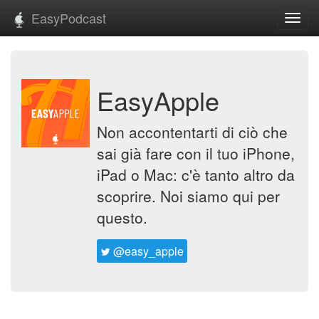
EasyPodcast
Toggl
navig
EasyApple
Non accontentarti di ciò che
sai già fare con il tuo iPhone,
iPad o Mac: c'è tanto altro da
scoprire. Noi siamo qui per
questo.
@easy_apple