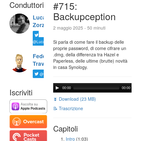
Conduttori
#715:
Backupception
Luca
Zorzi
2 maggio 2025 - 50 minuti
@LucaTNT
Si parla di come fare il backup delle
proprie password, di come cifrare un
.dmg, della differenza tra Hazel e
Federico
Paperless, delle ultime (brutte) novità
Travaini
in casa Synology.
@ftrava
00:00
00:00
Iscriviti
⏬ Download (23 MB)
📝 Trascrizione
Capitoli
Intro
(1:03)