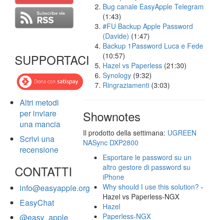
Bug canale EasyApple Telegram
(1:43)
#FU Backup Apple Password
(Davide)
(1:47)
Backup 1Password Luca e Fede
(10:57)
SUPPORTACI
Hazel vs Paperless
(21:30)
Synology
(9:32)
Ringraziamenti
(3:03)
Altri metodi
per inviare
Shownotes
una mancia
Il prodotto della settimana:
UGREEN
Scrivi una
NASync DXP2800
recensione
Esportare le password su un
altro gestore di password su
CONTATTI
iPhone
Why should I use this solution?
-
info@easyapple.org
Hazel vs Paperless-NGX
EasyChat
Hazel
Paperless-NGX
@easy_apple