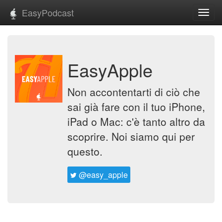
EasyPodcast
Toggl
navig
EasyApple
Non accontentarti di ciò che
sai già fare con il tuo iPhone,
iPad o Mac: c'è tanto altro da
scoprire. Noi siamo qui per
questo.
@easy_apple