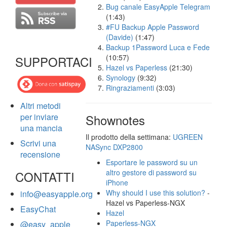
Bug canale EasyApple Telegram
(1:43)
#FU Backup Apple Password
(Davide)
(1:47)
Backup 1Password Luca e Fede
(10:57)
SUPPORTACI
Hazel vs Paperless
(21:30)
Synology
(9:32)
Ringraziamenti
(3:03)
Altri metodi
per inviare
Shownotes
una mancia
Il prodotto della settimana:
UGREEN
Scrivi una
NASync DXP2800
recensione
Esportare le password su un
altro gestore di password su
CONTATTI
iPhone
Why should I use this solution?
-
info@easyapple.org
Hazel vs Paperless-NGX
EasyChat
Hazel
Paperless-NGX
@easy_apple