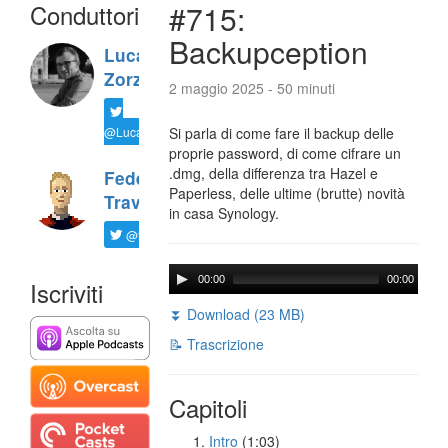
Conduttori
#715:
Backupception
Luca
Zorzi
2 maggio 2025 - 50 minuti
@LucaTNT
Si parla di come fare il backup delle
proprie password, di come cifrare un
.dmg, della differenza tra Hazel e
Federico
Paperless, delle ultime (brutte) novità
Travaini
in casa Synology.
@ftrava
00:00
00:00
Iscriviti
⏬ Download (23 MB)
📝 Trascrizione
Capitoli
Intro
(1:03)