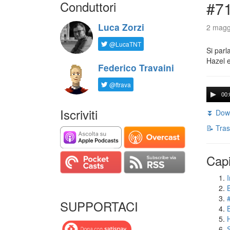
Conduttori
#71
Luca Zorzi
2 magg
@LucaTNT
Si parl
Hazel e
Federico Travaini
@ftrava
00:
Iscriviti
⏬ Down
📝 Tras
Capi
I
SUPPORTACI