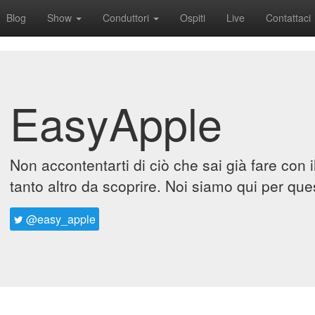
Blog
Show
Conduttori
Ospiti
Live
Contattaci
EasyApple
Non accontentarti di ciò che sai già fare con 
tanto altro da scoprire. Noi siamo qui per que
@easy_apple