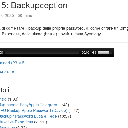
5: Backupception
io 2025 - 50 minuti
a di come fare il backup delle proprie password, di come cifrare un .dmg,
 Paperless, delle ultime (brutte) novità in casa Synology.
00
00:00
load (23 MB)
crizione
toli
ntro
(1:03)
Bug canale EasyApple Telegram
(1:43)
#FU Backup Apple Password (Davide)
(1:47)
Backup 1Password Luca e Fede
(10:57)
Hazel vs Paperless
(21:30)
Synology
(9:32)