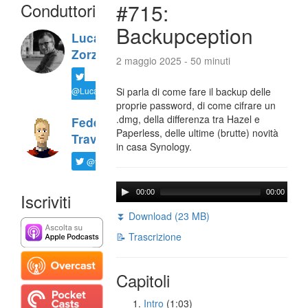
Conduttori
#715:
Backupception
Luca
Zorzi
2 maggio 2025 - 50 minuti
@LucaTNT
Si parla di come fare il backup delle
proprie password, di come cifrare un
.dmg, della differenza tra Hazel e
Federico
Paperless, delle ultime (brutte) novità
Travaini
in casa Synology.
@ftrava
00:00
00:00
Iscriviti
⏬ Download (23 MB)
📝 Trascrizione
Capitoli
Intro
(1:03)