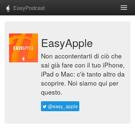
EasyPodcast
Toggl
navig
EasyApple
Non accontentarti di ciò che
sai già fare con il tuo iPhone,
iPad o Mac: c'è tanto altro da
scoprire. Noi siamo qui per
questo.
@easy_apple