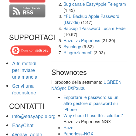
Bug canale EasyApple Telegram
(1:43)
#FU Backup Apple Password
(Davide)
(1:47)
Backup 1Password Luca e Fede
(10:57)
SUPPORTACI
Hazel vs Paperless
(21:30)
Synology
(9:32)
Ringraziamenti
(3:03)
Altri metodi
per inviare
Shownotes
una mancia
Il prodotto della settimana:
UGREEN
Scrivi una
NASync DXP2800
recensione
Esportare le password su un
altro gestore di password su
CONTATTI
iPhone
Why should I use this solution?
-
info@easyapple.org
Hazel vs Paperless-NGX
EasyChat
Hazel
Paperless-NGX
@easy_apple