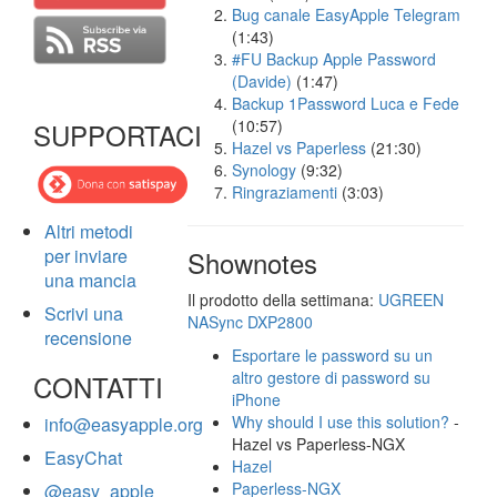
Bug canale EasyApple Telegram
(1:43)
#FU Backup Apple Password
(Davide)
(1:47)
Backup 1Password Luca e Fede
(10:57)
SUPPORTACI
Hazel vs Paperless
(21:30)
Synology
(9:32)
Ringraziamenti
(3:03)
Altri metodi
per inviare
Shownotes
una mancia
Il prodotto della settimana:
UGREEN
Scrivi una
NASync DXP2800
recensione
Esportare le password su un
altro gestore di password su
CONTATTI
iPhone
Why should I use this solution?
-
info@easyapple.org
Hazel vs Paperless-NGX
EasyChat
Hazel
Paperless-NGX
@easy_apple