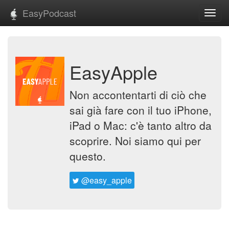
EasyPodcast
Toggl
navig
EasyApple
Non accontentarti di ciò che
sai già fare con il tuo iPhone,
iPad o Mac: c'è tanto altro da
scoprire. Noi siamo qui per
questo.
@easy_apple