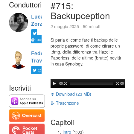
Conduttori
#715:
Backupception
Luca
Zorzi
2 maggio 2025 - 50 minuti
@LucaTNT
Si parla di come fare il backup delle
proprie password, di come cifrare un
.dmg, della differenza tra Hazel e
Federico
Paperless, delle ultime (brutte) novità
Travaini
in casa Synology.
@ftrava
00:00
00:00
Iscriviti
⏬ Download (23 MB)
📝 Trascrizione
Capitoli
Intro
(1:03)