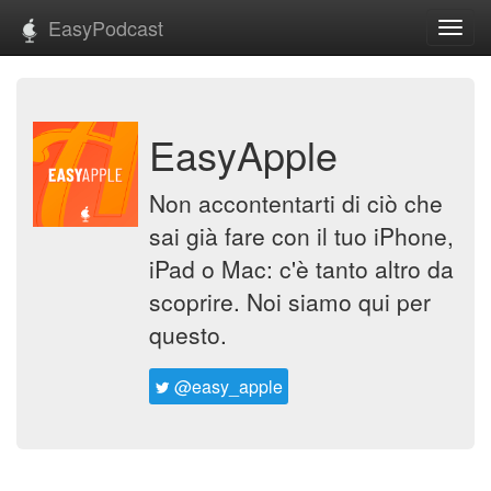
EasyPodcast
Toggl
navig
EasyApple
Non accontentarti di ciò che
sai già fare con il tuo iPhone,
iPad o Mac: c'è tanto altro da
scoprire. Noi siamo qui per
questo.
@easy_apple