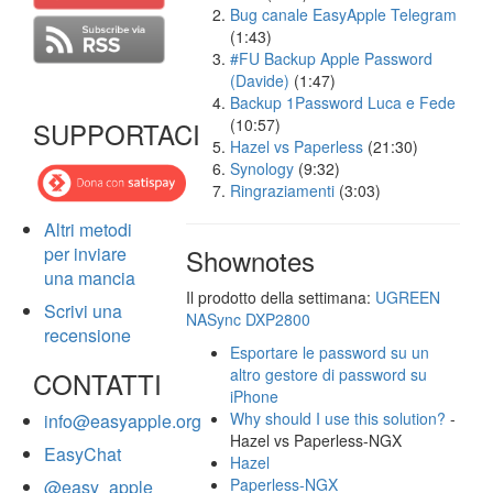
Bug canale EasyApple Telegram
(1:43)
#FU Backup Apple Password
(Davide)
(1:47)
Backup 1Password Luca e Fede
(10:57)
SUPPORTACI
Hazel vs Paperless
(21:30)
Synology
(9:32)
Ringraziamenti
(3:03)
Altri metodi
per inviare
Shownotes
una mancia
Il prodotto della settimana:
UGREEN
Scrivi una
NASync DXP2800
recensione
Esportare le password su un
altro gestore di password su
CONTATTI
iPhone
Why should I use this solution?
-
info@easyapple.org
Hazel vs Paperless-NGX
EasyChat
Hazel
Paperless-NGX
@easy_apple