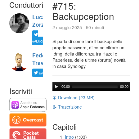
Conduttori
#715:
Backupception
Luca
Zorzi
2 maggio 2025 - 50 minuti
@LucaTNT
Si parla di come fare il backup delle
proprie password, di come cifrare un
.dmg, della differenza tra Hazel e
Federico
Paperless, delle ultime (brutte) novità
Travaini
in casa Synology.
@ftrava
00:00
00:00
Iscriviti
⏬ Download (23 MB)
📝 Trascrizione
Capitoli
Intro
(1:03)