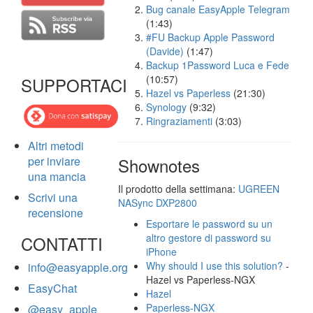
Bug canale EasyApple Telegram
(1:43)
#FU Backup Apple Password
(Davide)
(1:47)
Backup 1Password Luca e Fede
(10:57)
SUPPORTACI
Hazel vs Paperless
(21:30)
Synology
(9:32)
Ringraziamenti
(3:03)
Altri metodi
per inviare
Shownotes
una mancia
Il prodotto della settimana:
UGREEN
Scrivi una
NASync DXP2800
recensione
Esportare le password su un
altro gestore di password su
CONTATTI
iPhone
Why should I use this solution?
-
info@easyapple.org
Hazel vs Paperless-NGX
EasyChat
Hazel
Paperless-NGX
@easy_apple