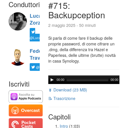
Conduttori
#715:
Backupception
Luca
Zorzi
2 maggio 2025 - 50 minuti
@LucaTNT
Si parla di come fare il backup delle
proprie password, di come cifrare un
.dmg, della differenza tra Hazel e
Federico
Paperless, delle ultime (brutte) novità
Travaini
in casa Synology.
@ftrava
00:00
00:00
Iscriviti
⏬ Download (23 MB)
📝 Trascrizione
Capitoli
Intro
(1:03)