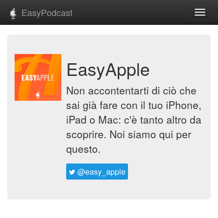
EasyPodcast
Toggl
navig
EasyApple
Non accontentarti di ciò che
sai già fare con il tuo iPhone,
iPad o Mac: c'è tanto altro da
scoprire. Noi siamo qui per
questo.
@easy_apple