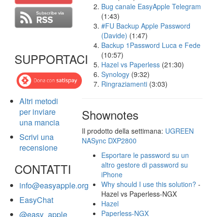
Bug canale EasyApple Telegram
(1:43)
#FU Backup Apple Password
(Davide)
(1:47)
Backup 1Password Luca e Fede
(10:57)
SUPPORTACI
Hazel vs Paperless
(21:30)
Synology
(9:32)
Ringraziamenti
(3:03)
Altri metodi
per inviare
Shownotes
una mancia
Il prodotto della settimana:
UGREEN
Scrivi una
NASync DXP2800
recensione
Esportare le password su un
altro gestore di password su
CONTATTI
iPhone
Why should I use this solution?
-
info@easyapple.org
Hazel vs Paperless-NGX
EasyChat
Hazel
Paperless-NGX
@easy_apple