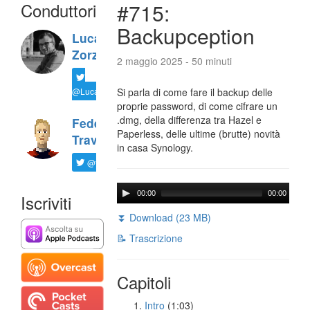
Conduttori
#715:
Backupception
Luca
Zorzi
2 maggio 2025 - 50 minuti
@LucaTNT
Si parla di come fare il backup delle
proprie password, di come cifrare un
.dmg, della differenza tra Hazel e
Federico
Paperless, delle ultime (brutte) novità
Travaini
in casa Synology.
@ftrava
00:00
00:00
Iscriviti
⏬ Download (23 MB)
📝 Trascrizione
Capitoli
Intro
(1:03)