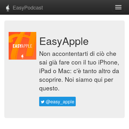
EasyPodcast
Toggl
navig
EasyApple
Non accontentarti di ciò che
sai già fare con il tuo iPhone,
iPad o Mac: c'è tanto altro da
scoprire. Noi siamo qui per
questo.
@easy_apple