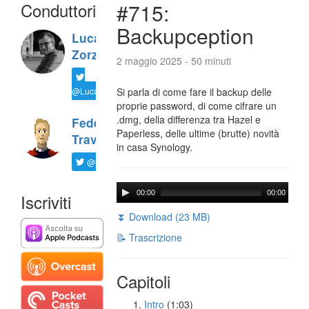
Conduttori
#715:
Backupception
Luca
Zorzi
2 maggio 2025 - 50 minuti
@LucaTNT
Si parla di come fare il backup delle
proprie password, di come cifrare un
.dmg, della differenza tra Hazel e
Federico
Paperless, delle ultime (brutte) novità
Travaini
in casa Synology.
@ftrava
00:00
00:00
Iscriviti
⏬ Download (23 MB)
📝 Trascrizione
Capitoli
Intro
(1:03)