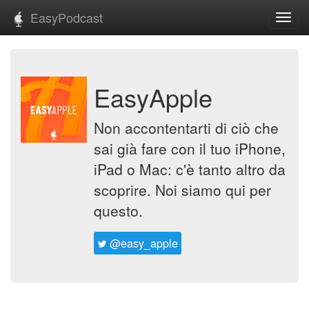
EasyPodcast
Toggl
navig
EasyApple
Non accontentarti di ciò che
sai già fare con il tuo iPhone,
iPad o Mac: c'è tanto altro da
scoprire. Noi siamo qui per
questo.
@easy_apple