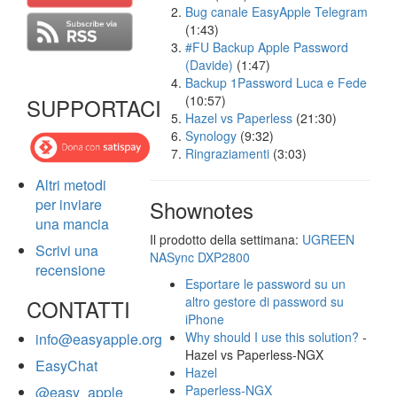
Bug canale EasyApple Telegram
(1:43)
#FU Backup Apple Password
(Davide)
(1:47)
Backup 1Password Luca e Fede
(10:57)
SUPPORTACI
Hazel vs Paperless
(21:30)
Synology
(9:32)
Ringraziamenti
(3:03)
Altri metodi
per inviare
Shownotes
una mancia
Il prodotto della settimana:
UGREEN
Scrivi una
NASync DXP2800
recensione
Esportare le password su un
altro gestore di password su
CONTATTI
iPhone
Why should I use this solution?
-
info@easyapple.org
Hazel vs Paperless-NGX
EasyChat
Hazel
Paperless-NGX
@easy_apple