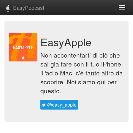
EasyPodcast
Toggl
navig
EasyApple
Non accontentarti di ciò che
sai già fare con il tuo iPhone,
iPad o Mac: c'è tanto altro da
scoprire. Noi siamo qui per
questo.
@easy_apple