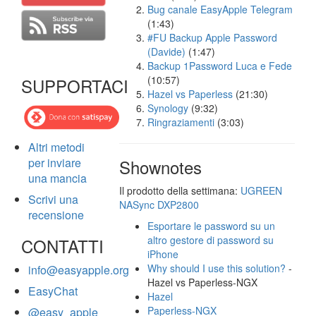
Bug canale EasyApple Telegram
(1:43)
#FU Backup Apple Password
(Davide)
(1:47)
Backup 1Password Luca e Fede
(10:57)
SUPPORTACI
Hazel vs Paperless
(21:30)
Synology
(9:32)
Ringraziamenti
(3:03)
Altri metodi
per inviare
Shownotes
una mancia
Il prodotto della settimana:
UGREEN
Scrivi una
NASync DXP2800
recensione
Esportare le password su un
altro gestore di password su
CONTATTI
iPhone
Why should I use this solution?
-
info@easyapple.org
Hazel vs Paperless-NGX
EasyChat
Hazel
Paperless-NGX
@easy_apple