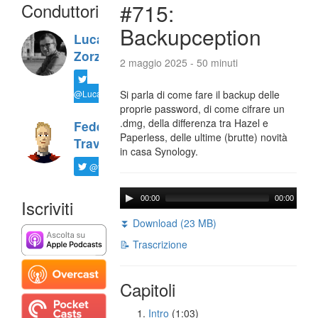
Conduttori
#715:
Backupception
Luca
Zorzi
2 maggio 2025 - 50 minuti
@LucaTNT
Si parla di come fare il backup delle
proprie password, di come cifrare un
.dmg, della differenza tra Hazel e
Federico
Paperless, delle ultime (brutte) novità
Travaini
in casa Synology.
@ftrava
00:00
00:00
Iscriviti
⏬ Download (23 MB)
📝 Trascrizione
Capitoli
Intro
(1:03)