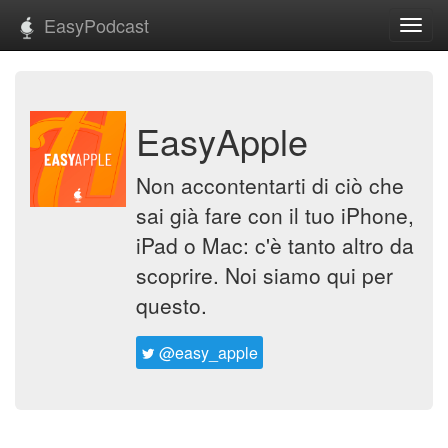
EasyPodcast
Toggl
navig
EasyApple
Non accontentarti di ciò che
sai già fare con il tuo iPhone,
iPad o Mac: c'è tanto altro da
scoprire. Noi siamo qui per
questo.
@easy_apple