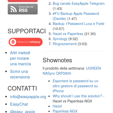
Bug canale EasyApple Telegram
(1:43)
#FU Backup Apple Password
(Davide)
(1:47)
Backup 1Password Luca e Fede
(10:57)
SUPPORTACI
Hazel vs Paperless
(21:30)
Synology
(9:32)
Ringraziamenti
(3:03)
Altri metodi
per inviare
Shownotes
una mancia
Il prodotto della settimana:
UGREEN
Scrivi una
NASync DXP2800
recensione
Esportare le password su un
altro gestore di password su
CONTATTI
iPhone
Why should I use this solution?
-
info@easyapple.org
Hazel vs Paperless-NGX
EasyChat
Hazel
Paperless-NGX
@easy_apple