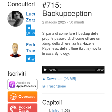
Conduttori
#715:
Backupception
Luca
Zorzi
2 maggio 2025 - 50 minuti
@LucaTNT
Si parla di come fare il backup delle
proprie password, di come cifrare un
.dmg, della differenza tra Hazel e
Federico
Paperless, delle ultime (brutte) novità
Travaini
in casa Synology.
@ftrava
00:00
00:00
Iscriviti
⏬ Download (23 MB)
📝 Trascrizione
Capitoli
Intro
(1:03)