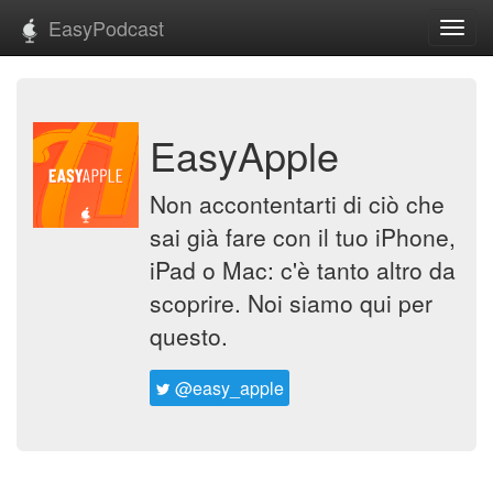
EasyPodcast
Toggl
navig
EasyApple
Non accontentarti di ciò che
sai già fare con il tuo iPhone,
iPad o Mac: c'è tanto altro da
scoprire. Noi siamo qui per
questo.
@easy_apple