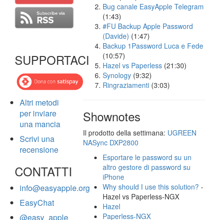
Bug canale EasyApple Telegram
(1:43)
#FU Backup Apple Password
(Davide)
(1:47)
Backup 1Password Luca e Fede
(10:57)
SUPPORTACI
Hazel vs Paperless
(21:30)
Synology
(9:32)
Ringraziamenti
(3:03)
Altri metodi
per inviare
Shownotes
una mancia
Il prodotto della settimana:
UGREEN
Scrivi una
NASync DXP2800
recensione
Esportare le password su un
altro gestore di password su
CONTATTI
iPhone
Why should I use this solution?
-
info@easyapple.org
Hazel vs Paperless-NGX
EasyChat
Hazel
Paperless-NGX
@easy_apple