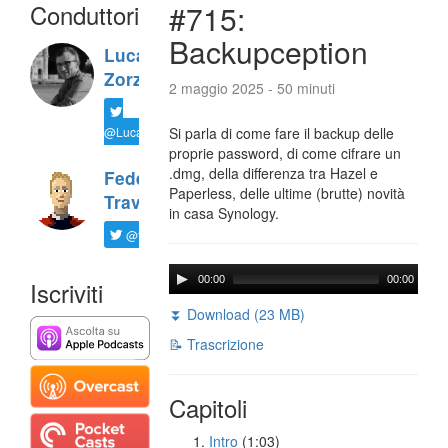
Conduttori
#715:
Backupception
Luca
Zorzi
2 maggio 2025 - 50 minuti
@LucaTNT
Si parla di come fare il backup delle
proprie password, di come cifrare un
.dmg, della differenza tra Hazel e
Federico
Paperless, delle ultime (brutte) novità
Travaini
in casa Synology.
@ftrava
00:00
00:00
Iscriviti
⏬ Download (23 MB)
📝 Trascrizione
Capitoli
Intro
(1:03)