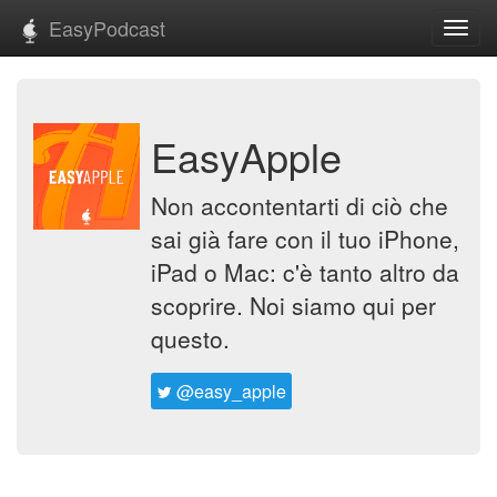
EasyPodcast
Toggl
navig
EasyApple
Non accontentarti di ciò che
sai già fare con il tuo iPhone,
iPad o Mac: c'è tanto altro da
scoprire. Noi siamo qui per
questo.
@easy_apple