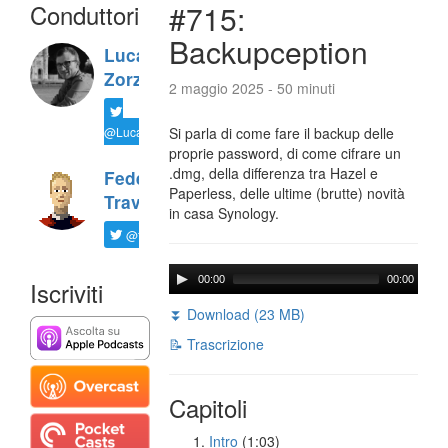
Conduttori
#715:
Backupception
Luca
Zorzi
2 maggio 2025 - 50 minuti
@LucaTNT
Si parla di come fare il backup delle
proprie password, di come cifrare un
.dmg, della differenza tra Hazel e
Federico
Paperless, delle ultime (brutte) novità
Travaini
in casa Synology.
@ftrava
00:00
00:00
Iscriviti
⏬ Download (23 MB)
📝 Trascrizione
Capitoli
Intro
(1:03)