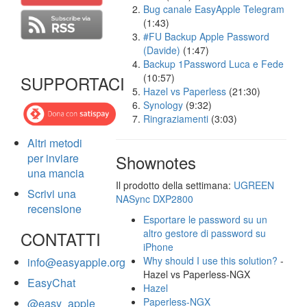
Bug canale EasyApple Telegram
(1:43)
#FU Backup Apple Password
(Davide)
(1:47)
Backup 1Password Luca e Fede
(10:57)
SUPPORTACI
Hazel vs Paperless
(21:30)
Synology
(9:32)
Ringraziamenti
(3:03)
Altri metodi
per inviare
Shownotes
una mancia
Il prodotto della settimana:
UGREEN
Scrivi una
NASync DXP2800
recensione
Esportare le password su un
altro gestore di password su
CONTATTI
iPhone
Why should I use this solution?
-
info@easyapple.org
Hazel vs Paperless-NGX
EasyChat
Hazel
Paperless-NGX
@easy_apple