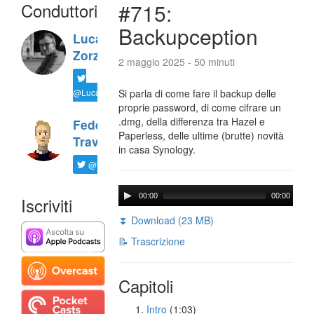
Conduttori
#715:
Backupception
Luca
Zorzi
2 maggio 2025 - 50 minuti
@LucaTNT
Si parla di come fare il backup delle
proprie password, di come cifrare un
.dmg, della differenza tra Hazel e
Federico
Paperless, delle ultime (brutte) novità
Travaini
in casa Synology.
@ftrava
00:00
00:00
Iscriviti
⏬ Download (23 MB)
📝 Trascrizione
Capitoli
Intro
(1:03)