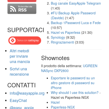
Bug canale EasyApple Telegram
(1:43)
#FU Backup Apple Password
(Davide)
(1:47)
Backup 1Password Luca e Fede
(10:57)
SUPPORTACI
Hazel vs Paperless
(21:30)
Synology
(9:32)
Ringraziamenti
(3:03)
Altri metodi
per inviare
Shownotes
una mancia
Il prodotto della settimana:
UGREEN
Scrivi una
NASync DXP2800
recensione
Esportare le password su un
altro gestore di password su
CONTATTI
iPhone
Why should I use this solution?
-
info@easyapple.org
Hazel vs Paperless-NGX
EasyChat
Hazel
Paperless-NGX
@easy_apple