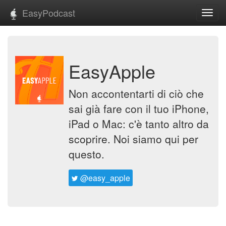
EasyPodcast
Toggl
navig
EasyApple
Non accontentarti di ciò che
sai già fare con il tuo iPhone,
iPad o Mac: c'è tanto altro da
scoprire. Noi siamo qui per
questo.
@easy_apple