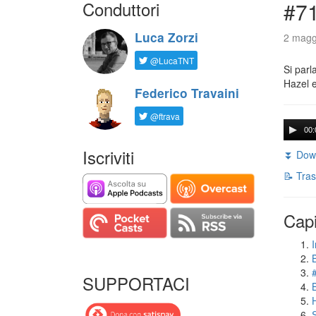
Conduttori
#71
Luca Zorzi
2 magg
@LucaTNT
Si parl
Hazel e
Federico Travaini
@ftrava
00:
Iscriviti
⏬ Down
📝 Tras
Capi
I
SUPPORTACI