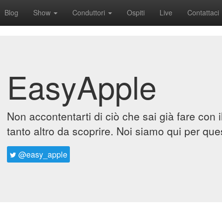
Blog
Show
Conduttori
Ospiti
Live
Contattaci
EasyApple
Non accontentarti di ciò che sai già fare con 
tanto altro da scoprire. Noi siamo qui per que
@easy_apple