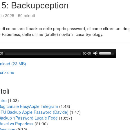
5: Backupception
io 2025 - 50 minuti
a di come fare il backup delle proprie password, di come cifrare un .dmg,
 Paperless, delle ultime (brutte) novità in casa Synology.
00
00:00
load (23 MB)
crizione
toli
ntro
(1:03)
Bug canale EasyApple Telegram
(1:43)
#FU Backup Apple Password (Davide)
(1:47)
Backup 1Password Luca e Fede
(10:57)
Hazel vs Paperless
(21:30)
Synology
(9:32)