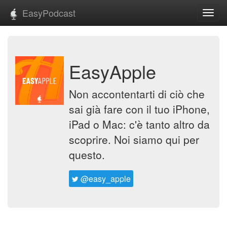
EasyPodcast
Toggl
navig
EasyApple
Non accontentarti di ciò che
sai già fare con il tuo iPhone,
iPad o Mac: c'è tanto altro da
scoprire. Noi siamo qui per
questo.
@easy_apple