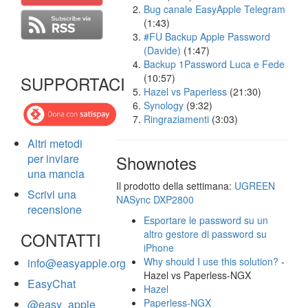
Bug canale EasyApple Telegram
(1:43)
#FU Backup Apple Password
(Davide)
(1:47)
Backup 1Password Luca e Fede
(10:57)
SUPPORTACI
Hazel vs Paperless
(21:30)
Synology
(9:32)
Ringraziamenti
(3:03)
Altri metodi
per inviare
Shownotes
una mancia
Il prodotto della settimana:
UGREEN
Scrivi una
NASync DXP2800
recensione
Esportare le password su un
altro gestore di password su
CONTATTI
iPhone
Why should I use this solution?
-
info@easyapple.org
Hazel vs Paperless-NGX
EasyChat
Hazel
Paperless-NGX
@easy_apple