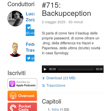
Conduttori
#715:
Backupception
Luca
Zorzi
2 maggio 2025 - 50 minuti
@LucaTNT
Si parla di come fare il backup delle
proprie password, di come cifrare un
.dmg, della differenza tra Hazel e
Federico
Paperless, delle ultime (brutte) novità
Travaini
in casa Synology.
@ftrava
00:00
00:00
Iscriviti
⏬ Download (23 MB)
📝 Trascrizione
Capitoli
Intro
(1:03)