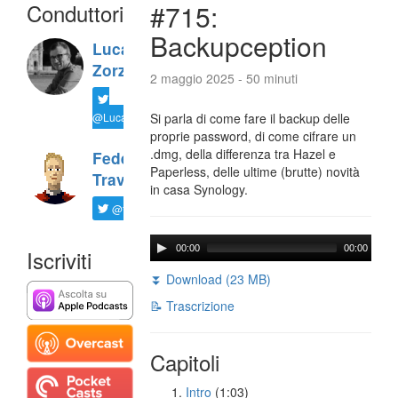
Conduttori
#715:
Backupception
Luca
Zorzi
2 maggio 2025 - 50 minuti
@LucaTNT
Si parla di come fare il backup delle
proprie password, di come cifrare un
.dmg, della differenza tra Hazel e
Federico
Paperless, delle ultime (brutte) novità
Travaini
in casa Synology.
@ftrava
00:00
00:00
Iscriviti
⏬ Download (23 MB)
📝 Trascrizione
Capitoli
Intro
(1:03)