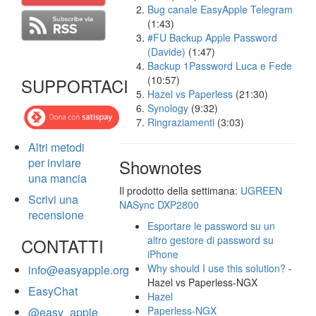
Bug canale EasyApple Telegram
(1:43)
#FU Backup Apple Password
(Davide)
(1:47)
Backup 1Password Luca e Fede
(10:57)
SUPPORTACI
Hazel vs Paperless
(21:30)
Synology
(9:32)
Ringraziamenti
(3:03)
Altri metodi
per inviare
Shownotes
una mancia
Il prodotto della settimana:
UGREEN
Scrivi una
NASync DXP2800
recensione
Esportare le password su un
altro gestore di password su
CONTATTI
iPhone
Why should I use this solution?
-
info@easyapple.org
Hazel vs Paperless-NGX
EasyChat
Hazel
Paperless-NGX
@easy_apple