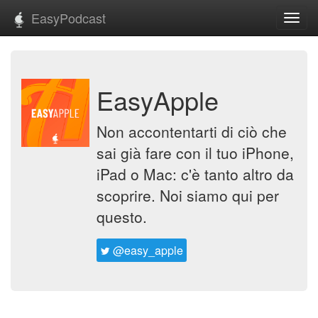
EasyPodcast
Toggl
navig
EasyApple
Non accontentarti di ciò che
sai già fare con il tuo iPhone,
iPad o Mac: c'è tanto altro da
scoprire. Noi siamo qui per
questo.
@easy_apple