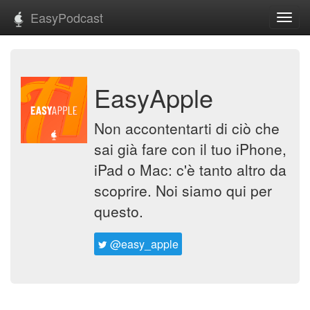
EasyPodcast
Toggl
navig
EasyApple
Non accontentarti di ciò che
sai già fare con il tuo iPhone,
iPad o Mac: c'è tanto altro da
scoprire. Noi siamo qui per
questo.
@easy_apple