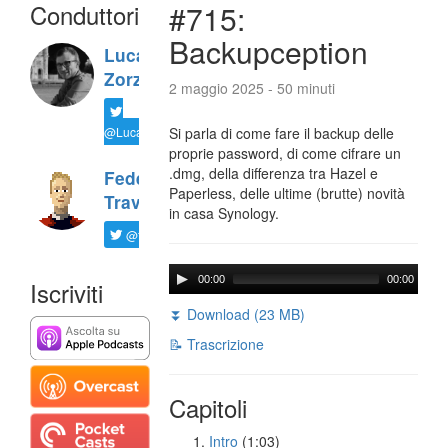
Conduttori
#715:
Backupception
Luca
Zorzi
2 maggio 2025 - 50 minuti
@LucaTNT
Si parla di come fare il backup delle
proprie password, di come cifrare un
.dmg, della differenza tra Hazel e
Federico
Paperless, delle ultime (brutte) novità
Travaini
in casa Synology.
@ftrava
00:00
00:00
Iscriviti
⏬ Download (23 MB)
📝 Trascrizione
Capitoli
Intro
(1:03)