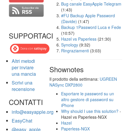
Bug canale EasyApple Telegram
(1:43)
#FU Backup Apple Password
(Davide)
(1:47)
Backup 1Password Luca e Fede
(10:57)
SUPPORTACI
Hazel vs Paperless
(21:30)
Synology
(9:32)
Ringraziamenti
(3:03)
Altri metodi
per inviare
Shownotes
una mancia
Il prodotto della settimana:
UGREEN
Scrivi una
NASync DXP2800
recensione
Esportare le password su un
altro gestore di password su
CONTATTI
iPhone
Why should I use this solution?
-
info@easyapple.org
Hazel vs Paperless-NGX
EasyChat
Hazel
Paperless-NGX
@easy_apple