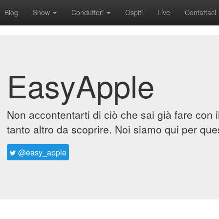
Blog
Show
Conduttori
Ospiti
Live
Contattaci
EasyApple
Non accontentarti di ciò che sai già fare con 
tanto altro da scoprire. Noi siamo qui per que
@easy_apple