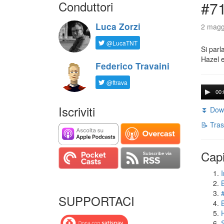
Conduttori
#71
Luca Zorzi
2 magg
@LucaTNT
Si parl
Hazel e
Federico Travaini
@ftrava
00:
Iscriviti
⏬ Down
📝 Tras
Capi
I
SUPPORTACI