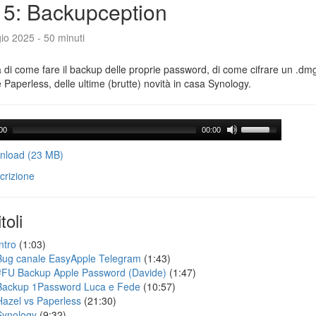
5: Backupception
io 2025 - 50 minuti
a di come fare il backup delle proprie password, di come cifrare un .dmg,
 Paperless, delle ultime (brutte) novità in casa Synology.
00
00:00
load (23 MB)
crizione
toli
ntro
(1:03)
Bug canale EasyApple Telegram
(1:43)
#FU Backup Apple Password (Davide)
(1:47)
Backup 1Password Luca e Fede
(10:57)
Hazel vs Paperless
(21:30)
Synology
(9:32)