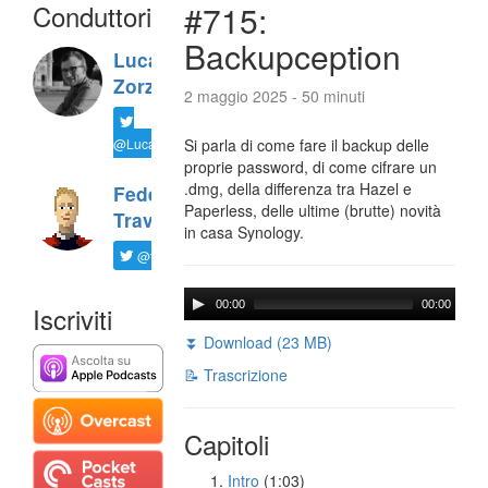
Conduttori
#715:
Backupception
Luca
Zorzi
2 maggio 2025 - 50 minuti
@LucaTNT
Si parla di come fare il backup delle
proprie password, di come cifrare un
.dmg, della differenza tra Hazel e
Federico
Paperless, delle ultime (brutte) novità
Travaini
in casa Synology.
@ftrava
00:00
00:00
Iscriviti
⏬ Download (23 MB)
📝 Trascrizione
Capitoli
Intro
(1:03)