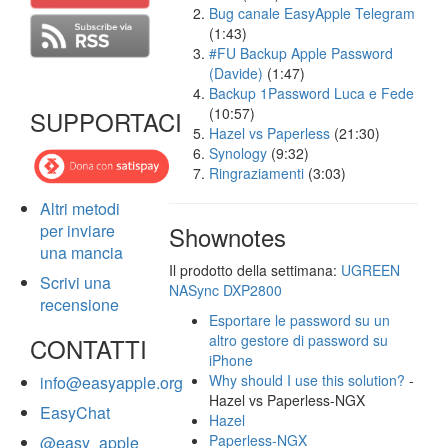
Bug canale EasyApple Telegram
(1:43)
#FU Backup Apple Password
(Davide)
(1:47)
Backup 1Password Luca e Fede
(10:57)
SUPPORTACI
Hazel vs Paperless
(21:30)
Synology
(9:32)
Ringraziamenti
(3:03)
Altri metodi
per inviare
Shownotes
una mancia
Il prodotto della settimana:
UGREEN
Scrivi una
NASync DXP2800
recensione
Esportare le password su un
altro gestore di password su
CONTATTI
iPhone
Why should I use this solution?
-
info@easyapple.org
Hazel vs Paperless-NGX
EasyChat
Hazel
Paperless-NGX
@easy_apple