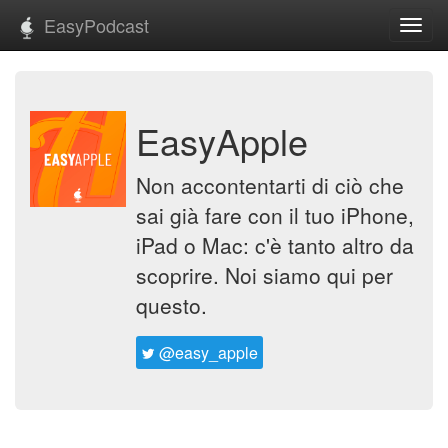
EasyPodcast
Toggl
navig
EasyApple
Non accontentarti di ciò che
sai già fare con il tuo iPhone,
iPad o Mac: c'è tanto altro da
scoprire. Noi siamo qui per
questo.
@easy_apple