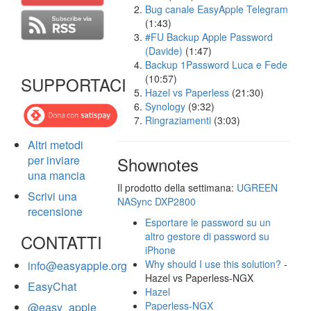
Bug canale EasyApple Telegram
(1:43)
#FU Backup Apple Password
(Davide)
(1:47)
Backup 1Password Luca e Fede
(10:57)
SUPPORTACI
Hazel vs Paperless
(21:30)
Synology
(9:32)
Ringraziamenti
(3:03)
Altri metodi
per inviare
Shownotes
una mancia
Il prodotto della settimana:
UGREEN
Scrivi una
NASync DXP2800
recensione
Esportare le password su un
altro gestore di password su
CONTATTI
iPhone
Why should I use this solution?
-
info@easyapple.org
Hazel vs Paperless-NGX
EasyChat
Hazel
Paperless-NGX
@easy_apple