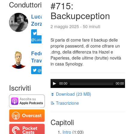
Conduttori
#715:
Backupception
Luca
Zorzi
2 maggio 2025 - 50 minuti
@LucaTNT
Si parla di come fare il backup delle
proprie password, di come cifrare un
.dmg, della differenza tra Hazel e
Federico
Paperless, delle ultime (brutte) novità
Travaini
in casa Synology.
@ftrava
00:00
00:00
Iscriviti
⏬ Download (23 MB)
📝 Trascrizione
Capitoli
Intro
(1:03)