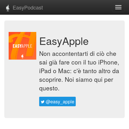
EasyPodcast
Toggl
navig
EasyApple
Non accontentarti di ciò che
sai già fare con il tuo iPhone,
iPad o Mac: c'è tanto altro da
scoprire. Noi siamo qui per
questo.
@easy_apple