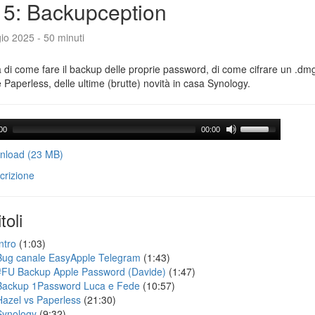
5: Backupception
io 2025 - 50 minuti
a di come fare il backup delle proprie password, di come cifrare un .dmg,
 Paperless, delle ultime (brutte) novità in casa Synology.
00
00:00
load (23 MB)
crizione
toli
ntro
(1:03)
Bug canale EasyApple Telegram
(1:43)
#FU Backup Apple Password (Davide)
(1:47)
Backup 1Password Luca e Fede
(10:57)
Hazel vs Paperless
(21:30)
Synology
(9:32)