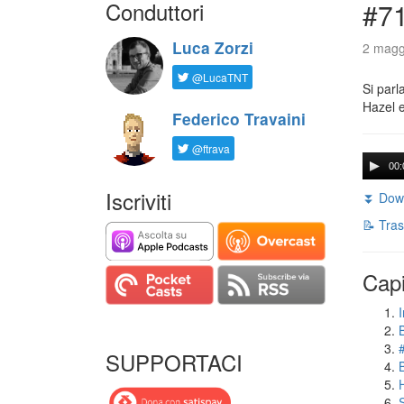
Conduttori
#71
Luca Zorzi
2 magg
@LucaTNT
Si parl
Hazel e
Federico Travaini
@ftrava
00:
Iscriviti
⏬ Down
📝 Tras
Capi
I
SUPPORTACI