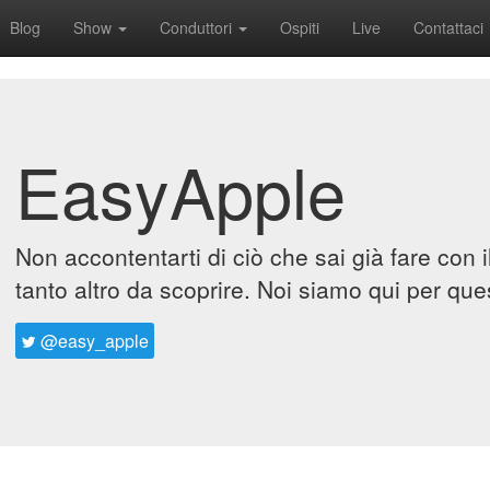
Blog
Show
Conduttori
Ospiti
Live
Contattaci
EasyApple
Non accontentarti di ciò che sai già fare con 
tanto altro da scoprire. Noi siamo qui per que
@easy_apple