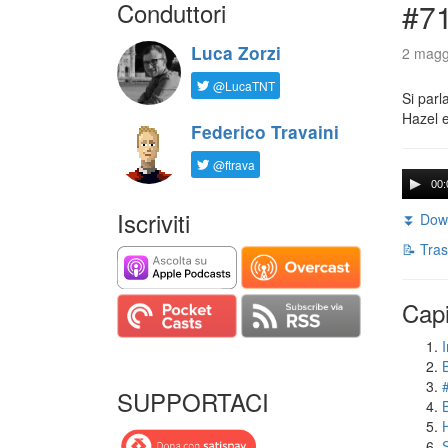
Conduttori
#71
Luca Zorzi
2 magg
@LucaTNT
Si parl
Hazel e
Federico Travaini
@ftrava
00:
Iscriviti
⏬ Down
📝 Tras
Capi
I
SUPPORTACI