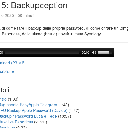
5: Backupception
io 2025 - 50 minuti
a di come fare il backup delle proprie password, di come cifrare un .dmg,
 Paperless, delle ultime (brutte) novità in casa Synology.
00
00:00
load (23 MB)
crizione
toli
ntro
(1:03)
Bug canale EasyApple Telegram
(1:43)
#FU Backup Apple Password (Davide)
(1:47)
Backup 1Password Luca e Fede
(10:57)
Hazel vs Paperless
(21:30)
Synology
(9:32)