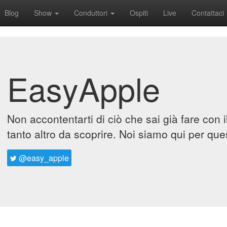
Blog
Show
Conduttori
Ospiti
Live
Contattaci
EasyApple
Non accontentarti di ciò che sai già fare con 
tanto altro da scoprire. Noi siamo qui per que
@easy_apple