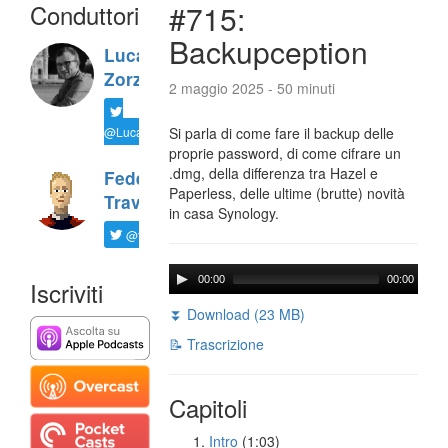
Conduttori
#715:
Backupception
Luca
Zorzi
2 maggio 2025 - 50 minuti
@LucaTNT
Si parla di come fare il backup delle
proprie password, di come cifrare un
.dmg, della differenza tra Hazel e
Federico
Paperless, delle ultime (brutte) novità
Travaini
in casa Synology.
@ftrava
00:00
00:00
Iscriviti
⏬ Download (23 MB)
📝 Trascrizione
Capitoli
Intro
(1:03)