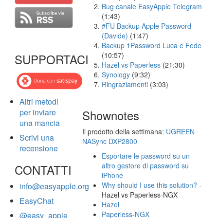
Bug canale EasyApple Telegram
(1:43)
#FU Backup Apple Password
(Davide)
(1:47)
Backup 1Password Luca e Fede
(10:57)
SUPPORTACI
Hazel vs Paperless
(21:30)
Synology
(9:32)
Ringraziamenti
(3:03)
Altri metodi
per inviare
Shownotes
una mancia
Il prodotto della settimana:
UGREEN
Scrivi una
NASync DXP2800
recensione
Esportare le password su un
altro gestore di password su
CONTATTI
iPhone
Why should I use this solution?
-
info@easyapple.org
Hazel vs Paperless-NGX
EasyChat
Hazel
Paperless-NGX
@easy_apple