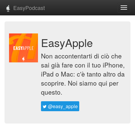
EasyPodcast
Toggl
navig
EasyApple
Non accontentarti di ciò che
sai già fare con il tuo iPhone,
iPad o Mac: c'è tanto altro da
scoprire. Noi siamo qui per
questo.
@easy_apple