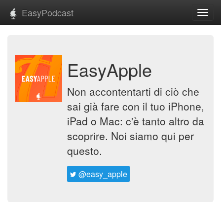
EasyPodcast
Toggl
navig
EasyApple
Non accontentarti di ciò che
sai già fare con il tuo iPhone,
iPad o Mac: c'è tanto altro da
scoprire. Noi siamo qui per
questo.
@easy_apple