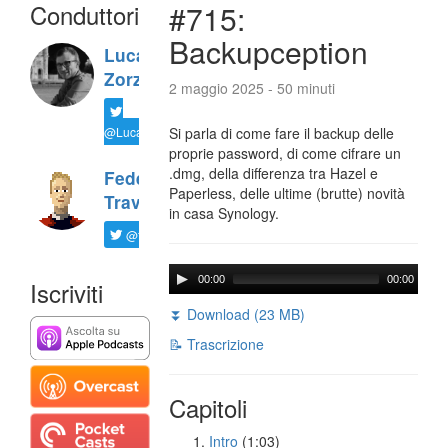
Conduttori
#715:
Backupception
Luca
Zorzi
2 maggio 2025 - 50 minuti
@LucaTNT
Si parla di come fare il backup delle
proprie password, di come cifrare un
.dmg, della differenza tra Hazel e
Federico
Paperless, delle ultime (brutte) novità
Travaini
in casa Synology.
@ftrava
00:00
00:00
Iscriviti
⏬ Download (23 MB)
📝 Trascrizione
Capitoli
Intro
(1:03)