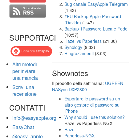
Bug canale EasyApple Telegram
(1:43)
#FU Backup Apple Password
(Davide)
(1:47)
Backup 1Password Luca e Fede
(10:57)
SUPPORTACI
Hazel vs Paperless
(21:30)
Synology
(9:32)
Ringraziamenti
(3:03)
Altri metodi
per inviare
Shownotes
una mancia
Il prodotto della settimana:
UGREEN
Scrivi una
NASync DXP2800
recensione
Esportare le password su un
altro gestore di password su
CONTATTI
iPhone
Why should I use this solution?
-
info@easyapple.org
Hazel vs Paperless-NGX
EasyChat
Hazel
Paperless-NGX
@easy_apple