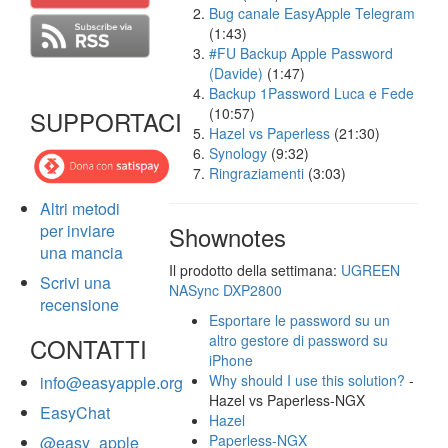
Bug canale EasyApple Telegram
(1:43)
#FU Backup Apple Password
(Davide)
(1:47)
Backup 1Password Luca e Fede
(10:57)
SUPPORTACI
Hazel vs Paperless
(21:30)
Synology
(9:32)
Ringraziamenti
(3:03)
Altri metodi
per inviare
Shownotes
una mancia
Il prodotto della settimana:
UGREEN
Scrivi una
NASync DXP2800
recensione
Esportare le password su un
altro gestore di password su
CONTATTI
iPhone
Why should I use this solution?
-
info@easyapple.org
Hazel vs Paperless-NGX
EasyChat
Hazel
Paperless-NGX
@easy_apple