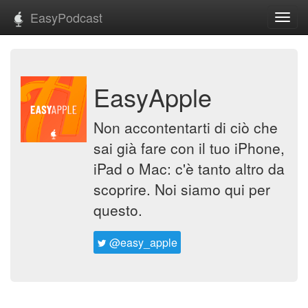
EasyPodcast
Toggl
navig
EasyApple
Non accontentarti di ciò che
sai già fare con il tuo iPhone,
iPad o Mac: c'è tanto altro da
scoprire. Noi siamo qui per
questo.
@easy_apple