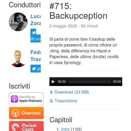
Conduttori
#715:
Backupception
Luca
Zorzi
2 maggio 2025 - 50 minuti
@LucaTNT
Si parla di come fare il backup delle
proprie password, di come cifrare un
.dmg, della differenza tra Hazel e
Federico
Paperless, delle ultime (brutte) novità
Travaini
in casa Synology.
@ftrava
00:00
00:00
Iscriviti
⏬ Download (23 MB)
📝 Trascrizione
Capitoli
Intro
(1:03)