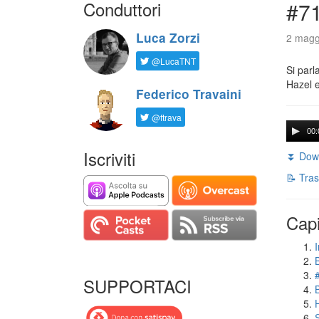
Conduttori
#71
Luca Zorzi
2 magg
@LucaTNT
Si parl
Hazel e
Federico Travaini
@ftrava
00:
Iscriviti
⏬ Down
📝 Tras
Capi
I
SUPPORTACI