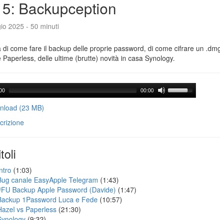
5: Backupception
io 2025 - 50 minuti
a di come fare il backup delle proprie password, di come cifrare un .dmg,
 Paperless, delle ultime (brutte) novità in casa Synology.
00
00:00
load (23 MB)
crizione
toli
ntro
(1:03)
Bug canale EasyApple Telegram
(1:43)
#FU Backup Apple Password (Davide)
(1:47)
Backup 1Password Luca e Fede
(10:57)
Hazel vs Paperless
(21:30)
Synology
(9:32)