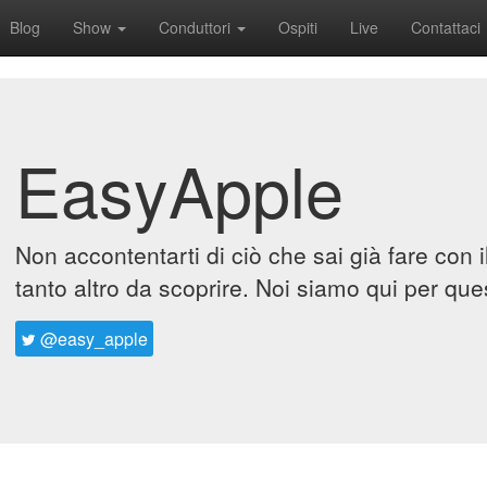
Blog
Show
Conduttori
Ospiti
Live
Contattaci
EasyApple
Non accontentarti di ciò che sai già fare con 
tanto altro da scoprire. Noi siamo qui per que
@easy_apple