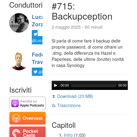
Conduttori
#715:
Backupception
Luca
Zorzi
2 maggio 2025 - 50 minuti
@LucaTNT
Si parla di come fare il backup delle
proprie password, di come cifrare un
.dmg, della differenza tra Hazel e
Federico
Paperless, delle ultime (brutte) novità
Travaini
in casa Synology.
@ftrava
00:00
00:00
Iscriviti
⏬ Download (23 MB)
📝 Trascrizione
Capitoli
Intro
(1:03)