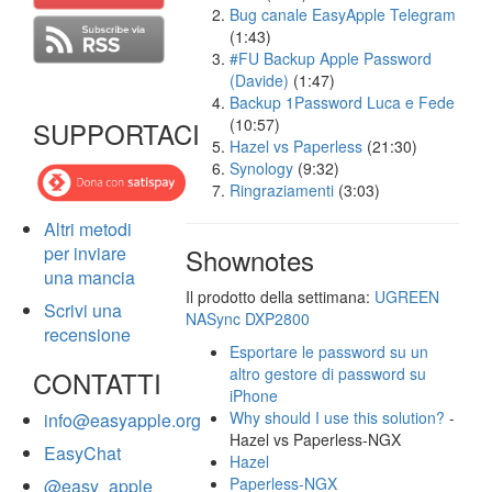
Bug canale EasyApple Telegram
(1:43)
#FU Backup Apple Password
(Davide)
(1:47)
Backup 1Password Luca e Fede
(10:57)
SUPPORTACI
Hazel vs Paperless
(21:30)
Synology
(9:32)
Ringraziamenti
(3:03)
Altri metodi
per inviare
Shownotes
una mancia
Il prodotto della settimana:
UGREEN
Scrivi una
NASync DXP2800
recensione
Esportare le password su un
altro gestore di password su
CONTATTI
iPhone
Why should I use this solution?
-
info@easyapple.org
Hazel vs Paperless-NGX
EasyChat
Hazel
Paperless-NGX
@easy_apple