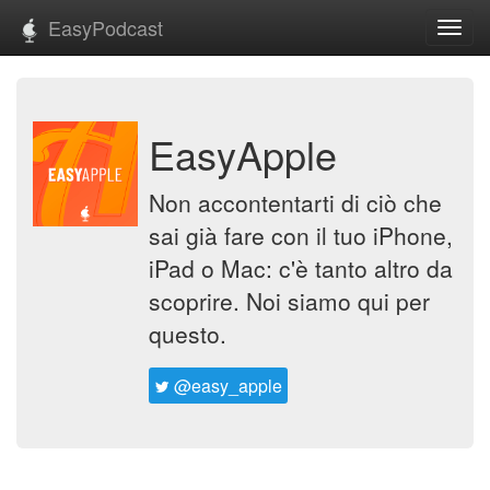
EasyPodcast
Toggl
navig
EasyApple
Non accontentarti di ciò che
sai già fare con il tuo iPhone,
iPad o Mac: c'è tanto altro da
scoprire. Noi siamo qui per
questo.
@easy_apple