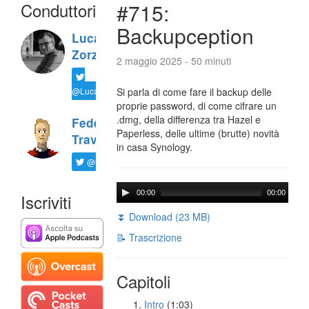
Conduttori
#715:
Backupception
Luca
Zorzi
2 maggio 2025 - 50 minuti
@LucaTNT
Si parla di come fare il backup delle
proprie password, di come cifrare un
.dmg, della differenza tra Hazel e
Federico
Paperless, delle ultime (brutte) novità
Travaini
in casa Synology.
@ftrava
00:00
00:00
Iscriviti
⏬ Download (23 MB)
📝 Trascrizione
Capitoli
Intro
(1:03)