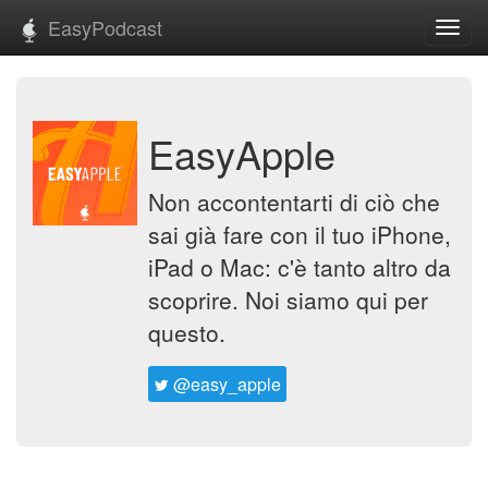
EasyPodcast
Toggl
navig
EasyApple
Non accontentarti di ciò che
sai già fare con il tuo iPhone,
iPad o Mac: c'è tanto altro da
scoprire. Noi siamo qui per
questo.
@easy_apple