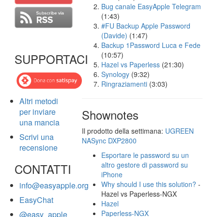
Bug canale EasyApple Telegram
(1:43)
#FU Backup Apple Password
(Davide)
(1:47)
Backup 1Password Luca e Fede
(10:57)
SUPPORTACI
Hazel vs Paperless
(21:30)
Synology
(9:32)
Ringraziamenti
(3:03)
Altri metodi
per inviare
Shownotes
una mancia
Il prodotto della settimana:
UGREEN
Scrivi una
NASync DXP2800
recensione
Esportare le password su un
altro gestore di password su
CONTATTI
iPhone
Why should I use this solution?
-
info@easyapple.org
Hazel vs Paperless-NGX
EasyChat
Hazel
Paperless-NGX
@easy_apple