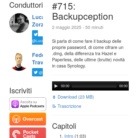
Conduttori
#715:
Backupception
Luca
Zorzi
2 maggio 2025 - 50 minuti
@LucaTNT
Si parla di come fare il backup delle
proprie password, di come cifrare un
.dmg, della differenza tra Hazel e
Federico
Paperless, delle ultime (brutte) novità
Travaini
in casa Synology.
@ftrava
00:00
00:00
Iscriviti
⏬ Download (23 MB)
📝 Trascrizione
Capitoli
Intro
(1:03)