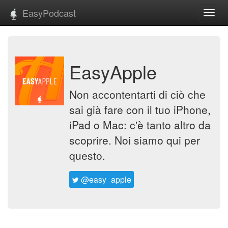
EasyPodcast
Toggl
navig
EasyApple
Non accontentarti di ciò che
sai già fare con il tuo iPhone,
iPad o Mac: c'è tanto altro da
scoprire. Noi siamo qui per
questo.
@easy_apple