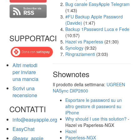
Bug canale EasyApple Telegram
(1:43)
#FU Backup Apple Password
(Davide)
(1:47)
Backup 1Password Luca e Fede
(10:57)
SUPPORTACI
Hazel vs Paperless
(21:30)
Synology
(9:32)
Ringraziamenti
(3:03)
Altri metodi
per inviare
Shownotes
una mancia
Il prodotto della settimana:
UGREEN
Scrivi una
NASync DXP2800
recensione
Esportare le password su un
altro gestore di password su
CONTATTI
iPhone
Why should I use this solution?
-
info@easyapple.org
Hazel vs Paperless-NGX
EasyChat
Hazel
Paperless-NGX
@easy_apple